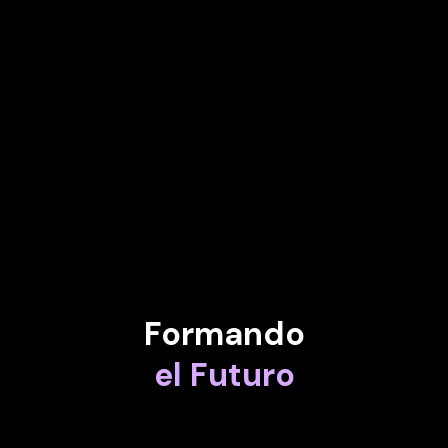
FRANS JOHANSSON
Autor más vendido: Medici Effect
JUAN VICÉN BALAGUER
Cofundador y director de marketing de Zeleros Hyperloop
Formando
el Futuro