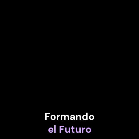
TIGRAN SHAHVERDYAN
Cofundador y CTO de Robomart
ÁLVARO DE NICOLAS
CEO de DNA Ventures
INDERPAL BHANDARI
Director global de datos de IBM
Formando
el Futuro