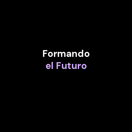
DIMITRIS BOUNTOLOS
Director de Información e Innovación de Ferrovial
Formando
el Futuro