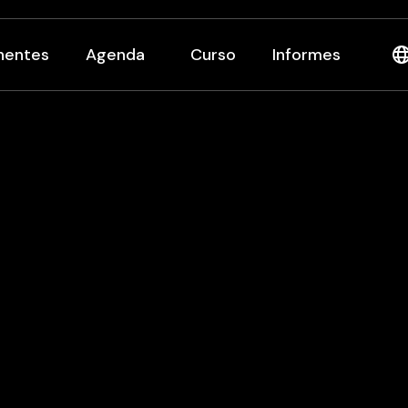
nentes
Agenda
Curso
Informes