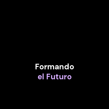
JAYANT NARAYAN
Directora de la Alianza Global de Acción para la Inteligencia
Artificial en el Foro Económico Mundial
JUAN VILLAMIL
Director de información del Imperial College de Londres
Formando
el Futuro