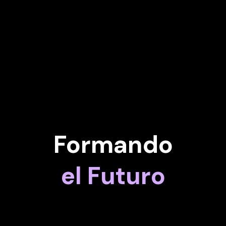
Ingeniería Química. Está casado, tiene dos hijos
idiomas, incluido el japonés.
Formando
el Futuro