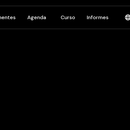
nentes
Agenda
Curso
Informes