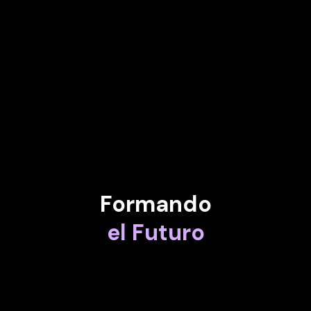
RIKA NAKAZAWA
Director de Innovación Comercial de NTT Group
AYLIN UYSAL
Vicepresidente de Diseño de Experiencia de Usuario de Oracle
Formando
el Futuro