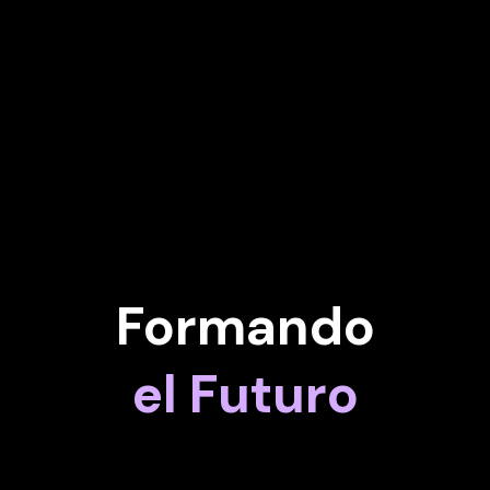
ias, es citada en publicaciones de renombre
ltiples premios.
Formando
el Futuro