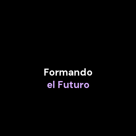
ANAHITA THOMS
Socio líder mundial en sostenibilidad en Baker Mckenzie
Formando
el Futuro