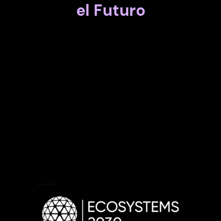
el Futuro