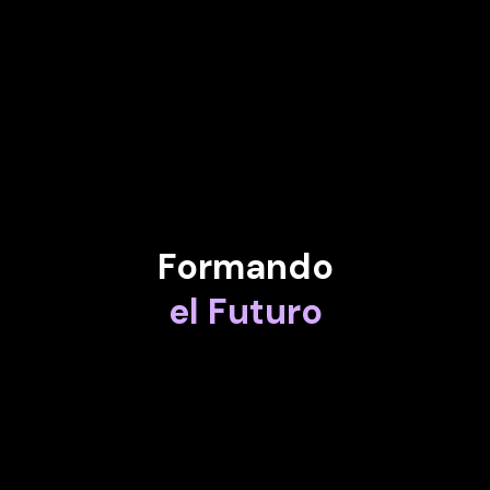
Director de marketing de Infinite Reality
VERÓNICA PASCUAL
Presidente de la Fundación ASTI Talent & Tech
Formando
el Futuro