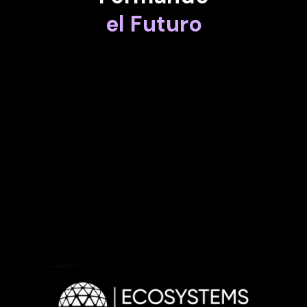
el Futuro