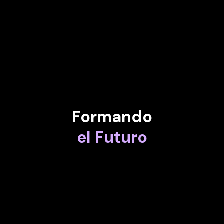
STRATOS DAVLOS
Vicepresidente sénior de Astra; vicepresidente de Inteligencia
Artificial e Ingeniería de IBM (anterior)
Formando
el Futuro