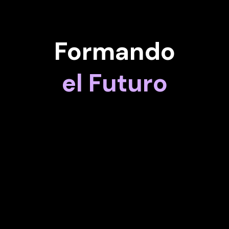
Formando
el Futuro