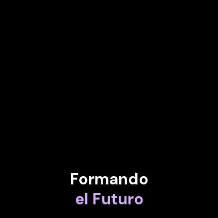
NADIA CALVIÑO
Presidente del Banco Europeo de Inversiones
INÉS REY GARCÍA
Alcalde de A Coruña
AYSHA KHAN
CISO y CIO en Treasure Data
Formando
el Futuro