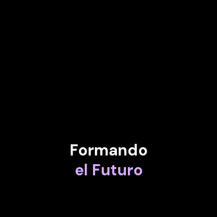
JESSICA HERRERA-FLANIGAN
Socio de Monument Advocacy
KRISTIN SEAVER
Vicepresidente de compromiso estratégico con los clientes en
General Dynamics IT (GDIT)
Formando
el Futuro