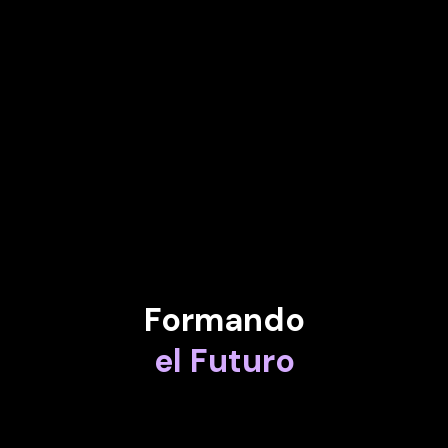
IVETA RADIČOVÁ
Primer ministro de Eslovaquia (2010-2012)
ZENIA TATA
estratega de innovación
Formando
el Futuro