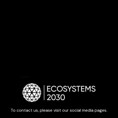
To contact us, please visit our social media pages.