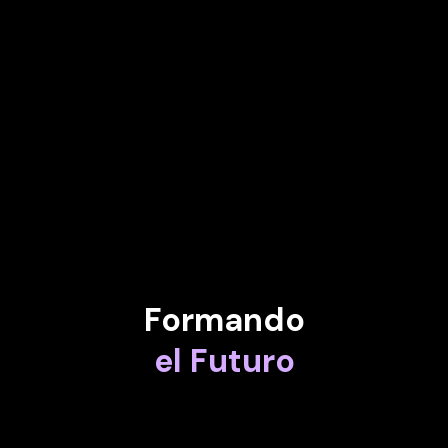
UMRAN BEBA
Socio de August Leadership
JEROEN TAS
Asesor de IMPROVED y ex director de Innovación y Estrategia
de Royal Philips
Formando
el Futuro