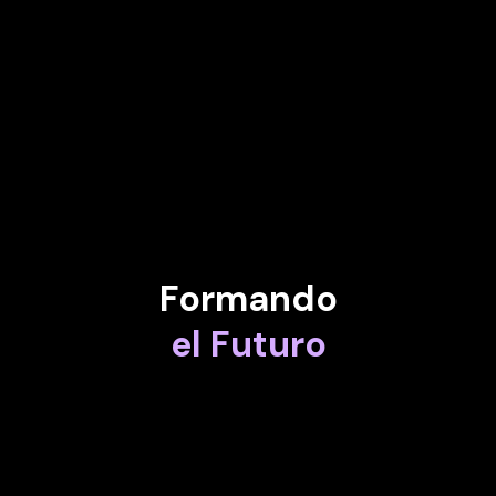
BARMAK HESHMAT
Fundador y CEO de BRELYON
DIMITRIS BOUNTOLOS
Director de Información e Innovación de Ferrovial
Formando
el Futuro