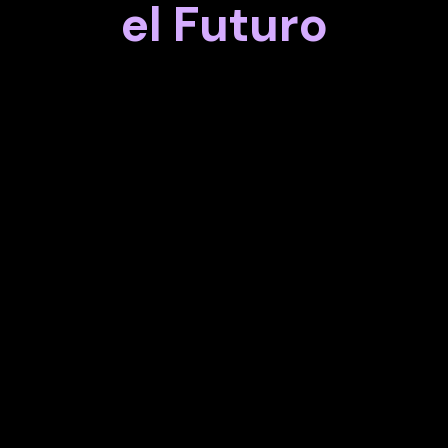
el Futuro